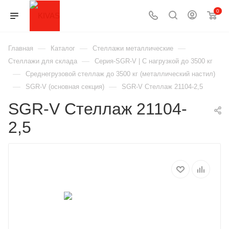
0
—
—
—
Главная
Каталог
Стеллажи металлические
—
Стеллажи для склада
Серия-SGR-V | С нагрузкой до 3500 кг
—
Среднегрузовой стеллаж до 3500 кг (металлический настил)
—
—
SGR-V (основная секция)
SGR-V Стеллаж 21104-2,5
SGR-V Стеллаж 21104-
2,5