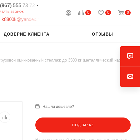
(967)
555
73
72
0
0
0
АЗАТЬ ЗВОНОК
k
8
8
0
0
k
@
y
a
n
d
e
x
.
r
ДОВЕРИЕ КЛИЕНТА
ОТЗЫВЫ
рузовой оцинкованный стеллаж до 3500 кг (металлический настил)
Нашли дешевле?
ПОД ЗАКАЗ
Наши менеджеры обязательно свяжутся с вами и уточнят