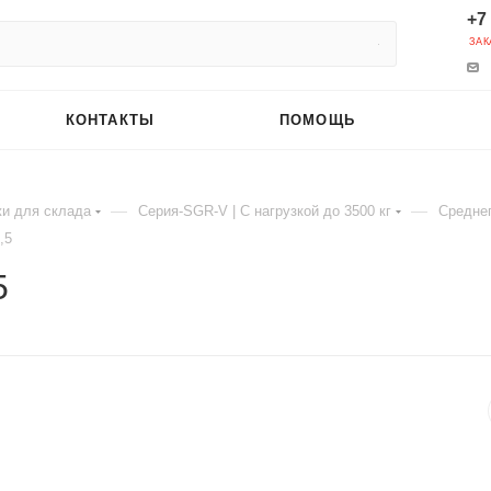
+7
ЗАК
КОНТАКТЫ
ПОМОЩЬ
—
—
и для склада
Серия-SGR-V | С нагрузкой до 3500 кг
Среднег
,5
5