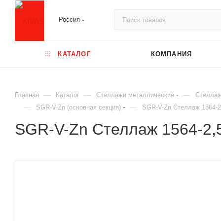
Россия
КАТАЛОГ
КОМПАНИЯ
—
—
—
Главная
Каталог
Стеллажи металлические
Стеллаж
—
—
SGR-V-Zn (основная секция)
SGR-V-Zn Стеллаж 1564-2
SGR-V-Zn Стеллаж 1564-2,