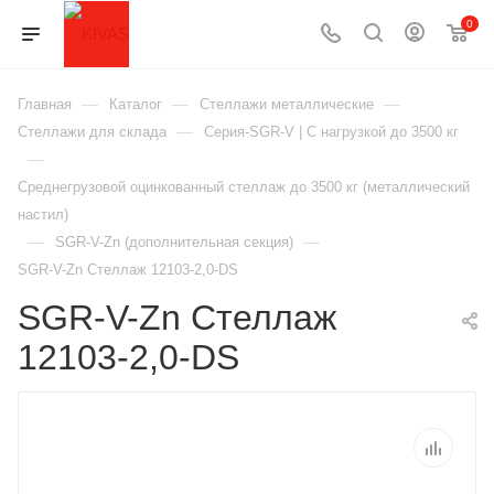
0
—
—
—
Главная
Каталог
Стеллажи металлические
—
Стеллажи для склада
Серия-SGR-V | С нагрузкой до 3500 кг
—
Среднегрузовой оцинкованный стеллаж до 3500 кг (металлический
настил)
—
—
SGR-V-Zn (дополнительная секция)
SGR-V-Zn Стеллаж 12103-2,0-DS
SGR-V-Zn Стеллаж
12103-2,0-DS